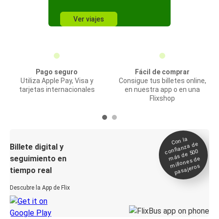
Ver viajes
Pago seguro
Fácil de comprar
Utiliza Apple Pay, Visa y
Consigue tus billetes online,
tarjetas internacionales
en nuestra app o en una
Flixshop
Con la
confianza de
Billete digital y
más de 500
seguimiento en
millones de
pasajeros
tiempo real
Descubre la App de Flix