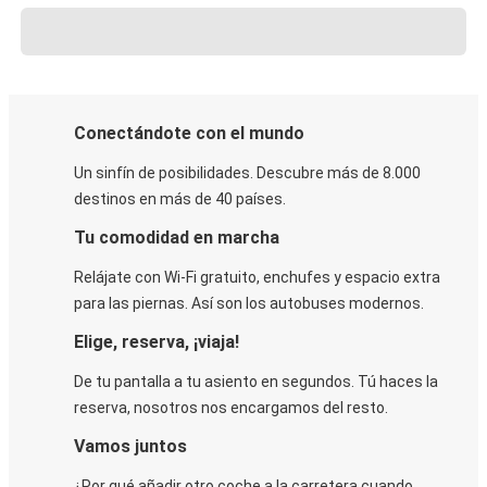
Conectándote con el mundo
Un sinfín de posibilidades. Descubre más de 8.000
destinos en más de 40 países.
Tu comodidad en marcha
Relájate con Wi-Fi gratuito, enchufes y espacio extra
para las piernas. Así son los autobuses modernos.
Elige, reserva, ¡viaja!
De tu pantalla a tu asiento en segundos. Tú haces la
reserva, nosotros nos encargamos del resto.
Vamos juntos
¿Por qué añadir otro coche a la carretera cuando