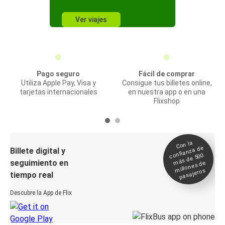
Ver viajes
Pago seguro
Fácil de comprar
Utiliza Apple Pay, Visa y
Consigue tus billetes online,
tarjetas internacionales
en nuestra app o en una
Flixshop
Con la
confianza de
Billete digital y
más de 500
seguimiento en
millones de
pasajeros
tiempo real
Descubre la App de Flix