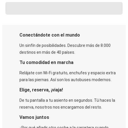
Conectándote con el mundo
Un sinfín de posibilidades. Descubre más de 8.000
destinos en más de 40 países.
Tu comodidad en marcha
Relájate con Wi-Fi gratuito, enchufes y espacio extra
para las piernas. Así son los autobuses modernos.
Elige, reserva, ¡viaja!
De tu pantalla a tu asiento en segundos. Tú haces la
reserva, nosotros nos encargamos del resto.
Vamos juntos
¿Por qué añadir otro coche a la carretera cuando