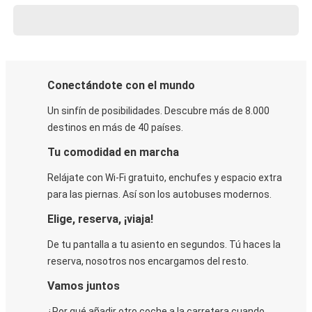
Conectándote con el mundo
Un sinfín de posibilidades. Descubre más de 8.000
destinos en más de 40 países.
Tu comodidad en marcha
Relájate con Wi-Fi gratuito, enchufes y espacio extra
para las piernas. Así son los autobuses modernos.
Elige, reserva, ¡viaja!
De tu pantalla a tu asiento en segundos. Tú haces la
reserva, nosotros nos encargamos del resto.
Vamos juntos
¿Por qué añadir otro coche a la carretera cuando