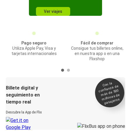
Ver viajes
Pago seguro
Fácil de comprar
Utiliza Apple Pay, Visa y
Consigue tus billetes online,
tarjetas internacionales
en nuestra app o en una
Flixshop
Con la
confianza de
Billete digital y
más de 500
seguimiento en
millones de
pasajeros
tiempo real
Descubre la App de Flix