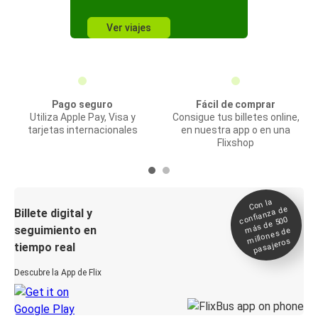
Ver viajes
Pago seguro
Fácil de comprar
Utiliza Apple Pay, Visa y
Consigue tus billetes online,
tarjetas internacionales
en nuestra app o en una
Flixshop
Con la
confianza de
Billete digital y
más de 500
seguimiento en
millones de
pasajeros
tiempo real
Descubre la App de Flix