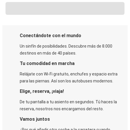
Conectándote con el mundo
Un sinfín de posibilidades. Descubre más de 8.000
destinos en más de 40 países.
Tu comodidad en marcha
Relájate con Wi-Fi gratuito, enchufes y espacio extra
para las piernas. Así son los autobuses modernos.
Elige, reserva, ¡viaja!
De tu pantalla a tu asiento en segundos. Tú haces la
reserva, nosotros nos encargamos del resto.
Vamos juntos
¿Por qué añadir otro coche a la carretera cuando