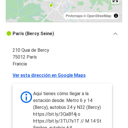
Protomaps
©
OpenStreetMap
París (Bercy Seine)
210 Quai de Bercy
75012 París
Francia
Ver esta dirección en Google Maps
Aquí tienes cómo llegar a la
estación desde: Metro 6 y 14
(Bercy), autobús 24 y N32 (Bercy)
https://bit.ly/3QaBf4j o
https://bit.ly/3TU7s1T // M 14 St
Emilion, autobús 64: