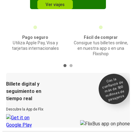
Ver viajes
Pago seguro
Fácil de comprar
Utiliza Apple Pay, Visa y
Consigue tus billetes online,
tarjetas internacionales
en nuestra app o en una
Flixshop
Con la
confianza de
Billete digital y
más de 500
seguimiento en
millones de
pasajeros
tiempo real
Descubre la App de Flix