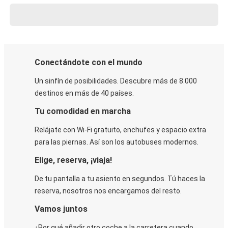
Conectándote con el mundo
Un sinfín de posibilidades. Descubre más de 8.000
destinos en más de 40 países.
Tu comodidad en marcha
Relájate con Wi-Fi gratuito, enchufes y espacio extra
para las piernas. Así son los autobuses modernos.
Elige, reserva, ¡viaja!
De tu pantalla a tu asiento en segundos. Tú haces la
reserva, nosotros nos encargamos del resto.
Vamos juntos
¿Por qué añadir otro coche a la carretera cuando