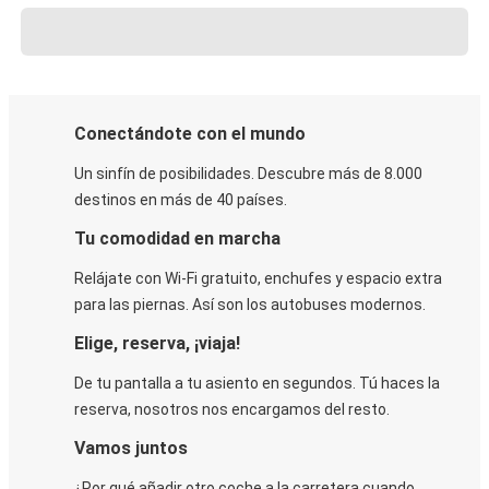
Conectándote con el mundo
Un sinfín de posibilidades. Descubre más de 8.000
destinos en más de 40 países.
Tu comodidad en marcha
Relájate con Wi-Fi gratuito, enchufes y espacio extra
para las piernas. Así son los autobuses modernos.
Elige, reserva, ¡viaja!
De tu pantalla a tu asiento en segundos. Tú haces la
reserva, nosotros nos encargamos del resto.
Vamos juntos
¿Por qué añadir otro coche a la carretera cuando