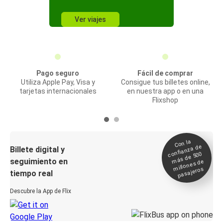
Ver viajes
Pago seguro
Fácil de comprar
Utiliza Apple Pay, Visa y
Consigue tus billetes online,
tarjetas internacionales
en nuestra app o en una
Flixshop
Con la
confianza de
Billete digital y
más de 500
seguimiento en
millones de
pasajeros
tiempo real
Descubre la App de Flix