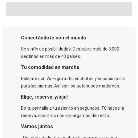
Conectándote con el mundo
Un sinfín de posibilidades. Descubre más de 8.000
destinos en más de 40 países.
Tu comodidad en marcha
Relájate con Wi-Fi gratuito, enchufes y espacio extra
para las piernas. Así son los autobuses modernos.
Elige, reserva, ¡viaja!
De tu pantalla a tu asiento en segundos. Tú haces la
reserva, nosotros nos encargamos del resto.
Vamos juntos
¿Por qué añadir otro coche a la carretera cuando