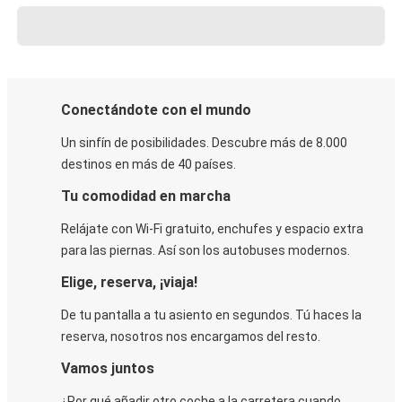
Conectándote con el mundo
Un sinfín de posibilidades. Descubre más de 8.000
destinos en más de 40 países.
Tu comodidad en marcha
Relájate con Wi-Fi gratuito, enchufes y espacio extra
para las piernas. Así son los autobuses modernos.
Elige, reserva, ¡viaja!
De tu pantalla a tu asiento en segundos. Tú haces la
reserva, nosotros nos encargamos del resto.
Vamos juntos
¿Por qué añadir otro coche a la carretera cuando