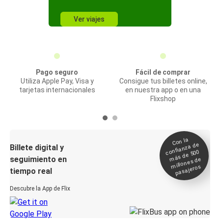
Ver viajes
Pago seguro
Fácil de comprar
Utiliza Apple Pay, Visa y
Consigue tus billetes online,
tarjetas internacionales
en nuestra app o en una
Flixshop
Con la
confianza de
Billete digital y
más de 500
seguimiento en
millones de
pasajeros
tiempo real
Descubre la App de Flix