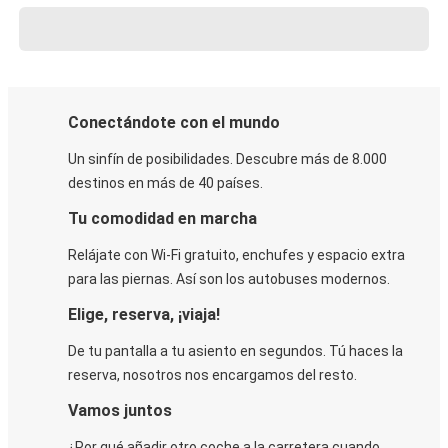
Conectándote con el mundo
Un sinfín de posibilidades. Descubre más de 8.000
destinos en más de 40 países.
Tu comodidad en marcha
Relájate con Wi-Fi gratuito, enchufes y espacio extra
para las piernas. Así son los autobuses modernos.
Elige, reserva, ¡viaja!
De tu pantalla a tu asiento en segundos. Tú haces la
reserva, nosotros nos encargamos del resto.
Vamos juntos
¿Por qué añadir otro coche a la carretera cuando