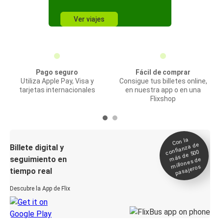
Ver viajes
Pago seguro
Fácil de comprar
Utiliza Apple Pay, Visa y
Consigue tus billetes online,
tarjetas internacionales
en nuestra app o en una
Flixshop
Con la
confianza de
Billete digital y
más de 500
seguimiento en
millones de
pasajeros
tiempo real
Descubre la App de Flix