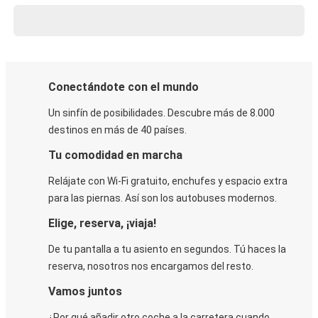
Conectándote con el mundo
Un sinfín de posibilidades. Descubre más de 8.000
destinos en más de 40 países.
Tu comodidad en marcha
Relájate con Wi-Fi gratuito, enchufes y espacio extra
para las piernas. Así son los autobuses modernos.
Elige, reserva, ¡viaja!
De tu pantalla a tu asiento en segundos. Tú haces la
reserva, nosotros nos encargamos del resto.
Vamos juntos
¿Por qué añadir otro coche a la carretera cuando