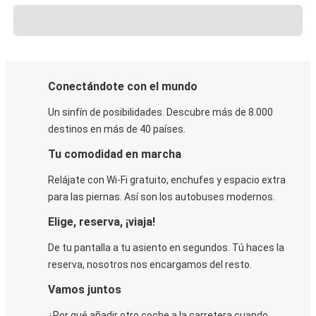
Conectándote con el mundo
Un sinfín de posibilidades. Descubre más de 8.000
destinos en más de 40 países.
Tu comodidad en marcha
Relájate con Wi-Fi gratuito, enchufes y espacio extra
para las piernas. Así son los autobuses modernos.
Elige, reserva, ¡viaja!
De tu pantalla a tu asiento en segundos. Tú haces la
reserva, nosotros nos encargamos del resto.
Vamos juntos
¿Por qué añadir otro coche a la carretera cuando