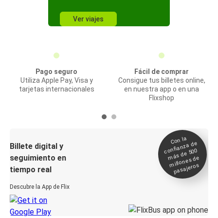
Ver viajes
Pago seguro
Fácil de comprar
Utiliza Apple Pay, Visa y
Consigue tus billetes online,
tarjetas internacionales
en nuestra app o en una
Flixshop
Con la
confianza de
Billete digital y
más de 500
seguimiento en
millones de
pasajeros
tiempo real
Descubre la App de Flix