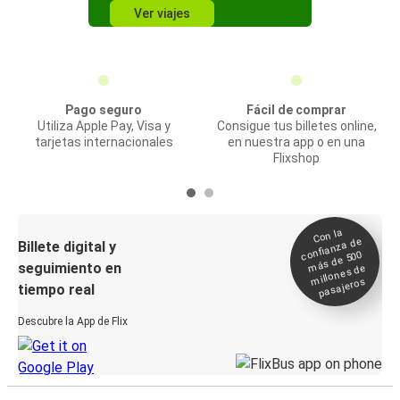
Ver viajes
Pago seguro
Fácil de comprar
Utiliza Apple Pay, Visa y
Consigue tus billetes online,
tarjetas internacionales
en nuestra app o en una
Flixshop
Con la
confianza de
Billete digital y
más de 500
seguimiento en
millones de
pasajeros
tiempo real
Descubre la App de Flix