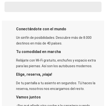
Conectándote con el mundo
Un sinfín de posibilidades. Descubre más de 8.000
destinos en más de 40 países.
Tu comodidad en marcha
Relájate con Wi-Fi gratuito, enchufes y espacio extra
para las piernas. Así son los autobuses modernos.
Elige, reserva, ¡viaja!
De tu pantalla a tu asiento en segundos. Tú haces la
reserva, nosotros nos encargamos del resto.
Vamos juntos
¿Por qué añadir otro coche a la carretera cuando