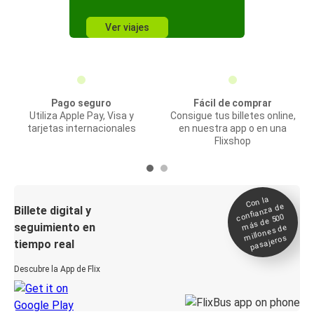
Ver viajes
Pago seguro
Fácil de comprar
Utiliza Apple Pay, Visa y
Consigue tus billetes online,
tarjetas internacionales
en nuestra app o en una
Flixshop
Con la
confianza de
Billete digital y
más de 500
seguimiento en
millones de
pasajeros
tiempo real
Descubre la App de Flix