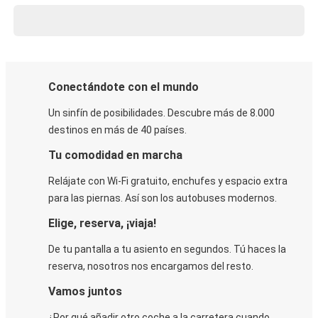
Conectándote con el mundo
Un sinfín de posibilidades. Descubre más de 8.000
destinos en más de 40 países.
Tu comodidad en marcha
Relájate con Wi-Fi gratuito, enchufes y espacio extra
para las piernas. Así son los autobuses modernos.
Elige, reserva, ¡viaja!
De tu pantalla a tu asiento en segundos. Tú haces la
reserva, nosotros nos encargamos del resto.
Vamos juntos
¿Por qué añadir otro coche a la carretera cuando