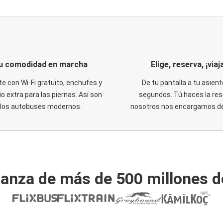
u comodidad en marcha
Elige, reserva, ¡viaja
te con Wi-Fi gratuito, enchufes y
De tu pantalla a tu asient
o extra para las piernas. Así son
segundos. Tú haces la res
los autobuses modernos.
nosotros nos encargamos del
ianza de más de 500 millones d