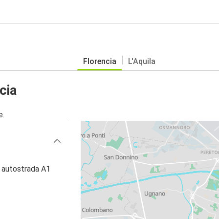
Florencia
L'Aquila
cia
e.
, autostrada A1