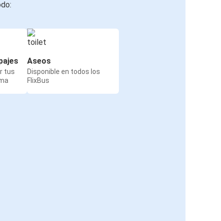
odo:
pajes
Aseos
r tus
Disponible en todos los
rma
FlixBus