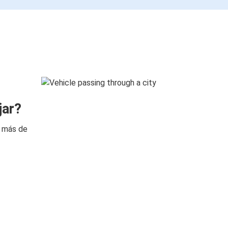
jar?
n más de