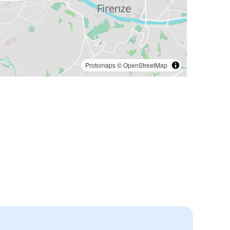
Protomaps
©
OpenStreetMap