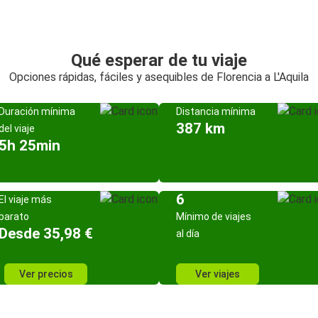
Qué esperar de tu viaje
Opciones rápidas, fáciles y asequibles de Florencia a L'Aquila
Duración mínima
Distancia mínima
387 km
del viaje
5h 25min
6
El viaje más
barato
Mínimo de viajes
Desde 35,98 €
al día
Ver precios
Ver viajes