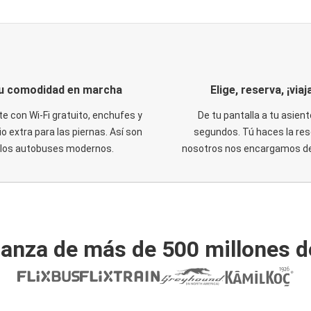
u comodidad en marcha
Elige, reserva, ¡viaja
te con Wi-Fi gratuito, enchufes y
De tu pantalla a tu asient
o extra para las piernas. Así son
segundos. Tú haces la res
los autobuses modernos.
nosotros nos encargamos del
ianza de más de 500 millones d