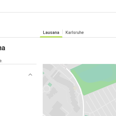
Lausana
Karlsruhe
na
e.