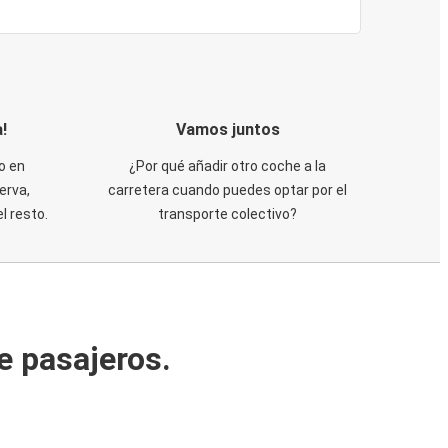
!
Vamos juntos
o en
¿Por qué añadir otro coche a la
erva,
carretera cuando puedes optar por el
 resto.
transporte colectivo?
e pasajeros.