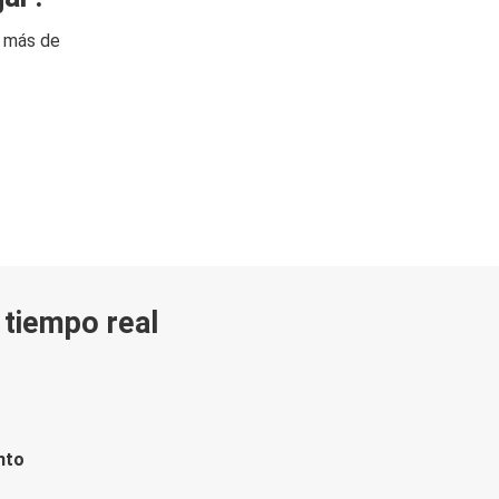
n más de
n tiempo real
nto