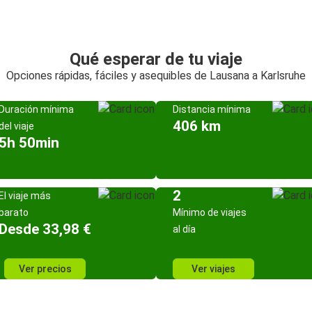
Qué esperar de tu viaje
Opciones rápidas, fáciles y asequibles de Lausana a Karlsruhe
Duración mínima
Distancia mínima
406 km
del viaje
5h 50min
2
El viaje más
barato
Mínimo de viajes
Desde 33,98 €
al día
Ver precios
Ver viajes