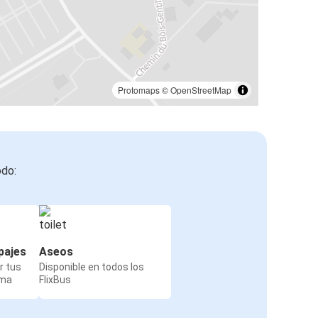
Protomaps
©
OpenStreetMap
odo:
pajes
Aseos
r tus
Disponible en todos los
rma
FlixBus