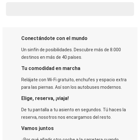
Conectándote con el mundo
Un sinfín de posibilidades. Descubre más de 8.000
destinos en más de 40 países.
Tu comodidad en marcha
Relájate con Wi-Fi gratuito, enchufes y espacio extra
para las piernas. Así son los autobuses modernos.
Elige, reserva, ¡viaja!
De tu pantalla a tu asiento en segundos. Tú haces la
reserva, nosotros nos encargamos del resto.
Vamos juntos
¿Por qué añadir otro coche a la carretera cuando