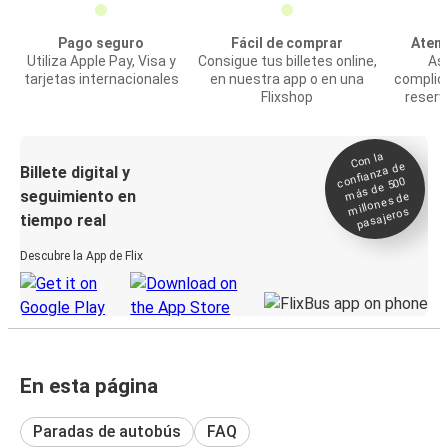
Pago seguro
Fácil de comprar
Atenc
Utiliza Apple Pay, Visa y
Consigue tus billetes online,
Asi
tarjetas internacionales
en nuestra app o en una
complic
Flixshop
reserv
Con la
confianza de
Billete digital y
más de 500
seguimiento en
millones de
pasajeros
tiempo real
Descubre la App de Flix
En esta página
Paradas de autobús
FAQ