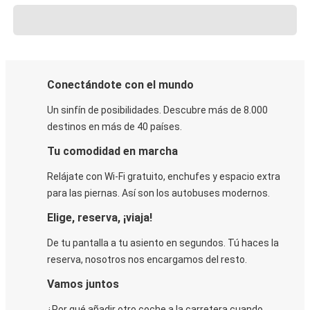
Conectándote con el mundo
Un sinfín de posibilidades. Descubre más de 8.000
destinos en más de 40 países.
Tu comodidad en marcha
Relájate con Wi-Fi gratuito, enchufes y espacio extra
para las piernas. Así son los autobuses modernos.
Elige, reserva, ¡viaja!
De tu pantalla a tu asiento en segundos. Tú haces la
reserva, nosotros nos encargamos del resto.
Vamos juntos
¿Por qué añadir otro coche a la carretera cuando