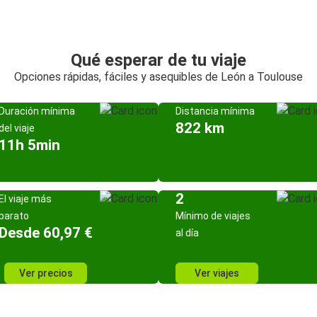
Qué esperar de tu viaje
Opciones rápidas, fáciles y asequibles de León a Toulouse
Duración mínima
Distancia mínima
822 km
del viaje
11h 5min
2
El viaje más
barato
Mínimo de viajes
Desde 60,97 €
al día
Ver precios
Ver viajes