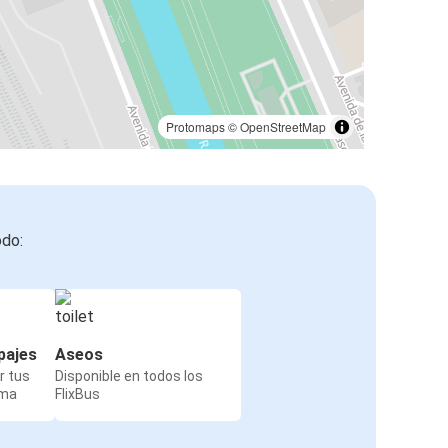
Protomaps
©
OpenStreetMap
odo:
pajes
Aseos
r tus
Disponible en todos los
rma
FlixBus