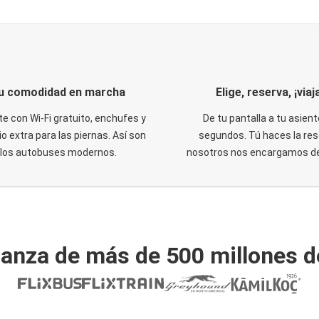
u comodidad en marcha
Elige, reserva, ¡viaja
te con Wi-Fi gratuito, enchufes y
De tu pantalla a tu asient
o extra para las piernas. Así son
segundos. Tú haces la res
los autobuses modernos.
nosotros nos encargamos del
ianza de más de 500 millones d