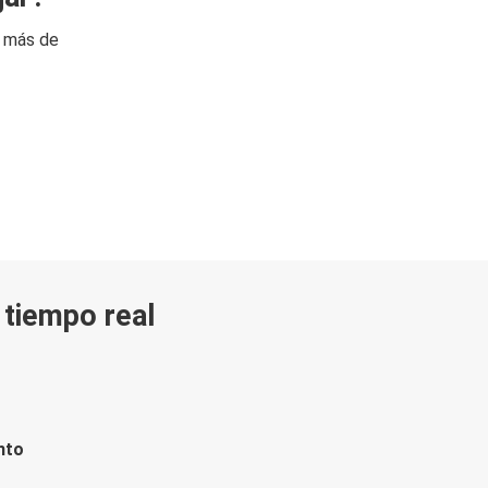
n más de
n tiempo real
nto