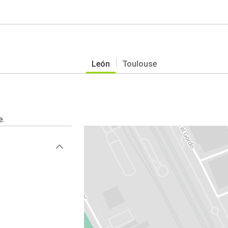
León
Toulouse
e.