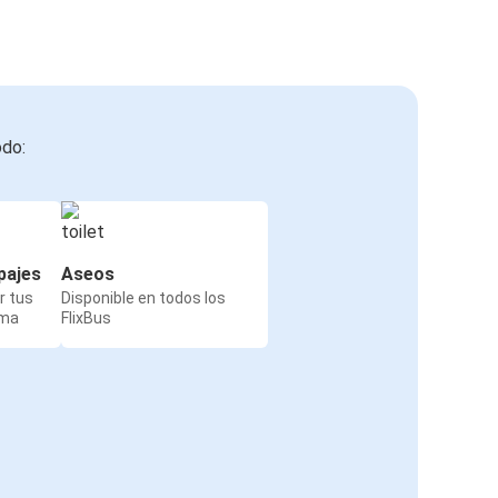
odo:
pajes
Aseos
r tus
Disponible en todos los
rma
FlixBus