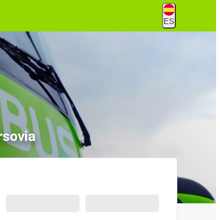
ES
rsovia