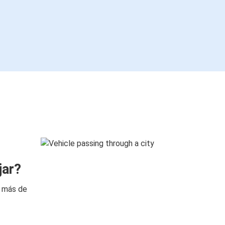
jar?
n más de