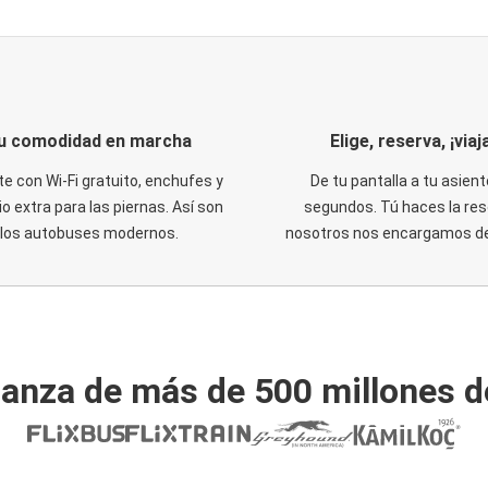
u comodidad en marcha
Elige, reserva, ¡viaja
te con Wi-Fi gratuito, enchufes y
De tu pantalla a tu asient
o extra para las piernas. Así son
segundos. Tú haces la res
los autobuses modernos.
nosotros nos encargamos del
ianza de más de 500 millones d