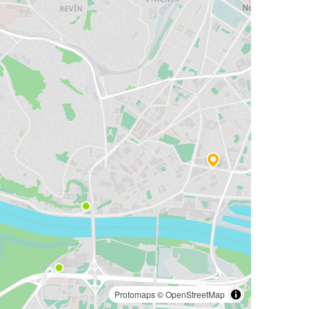
Protomaps
©
OpenStreetMap