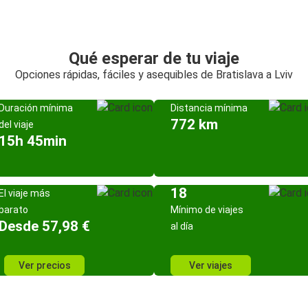
Qué esperar de tu viaje
Opciones rápidas, fáciles y asequibles de Bratislava a Lviv
Duración mínima
Distancia mínima
772 km
del viaje
15h 45min
18
El viaje más
barato
Mínimo de viajes
Desde 57,98 €
al día
Ver precios
Ver viajes