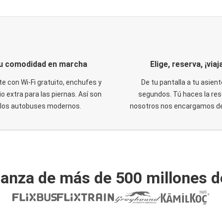
u comodidad en marcha
Elige, reserva, ¡viaja
te con Wi-Fi gratuito, enchufes y
De tu pantalla a tu asient
o extra para las piernas. Así son
segundos. Tú haces la res
los autobuses modernos.
nosotros nos encargamos del
ianza de más de 500 millones d