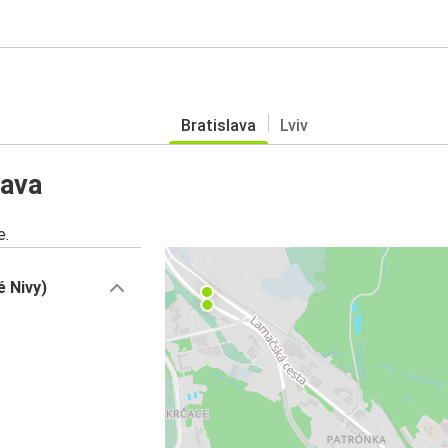
Bratislava
Lviv
lava
e.
é Nivy)