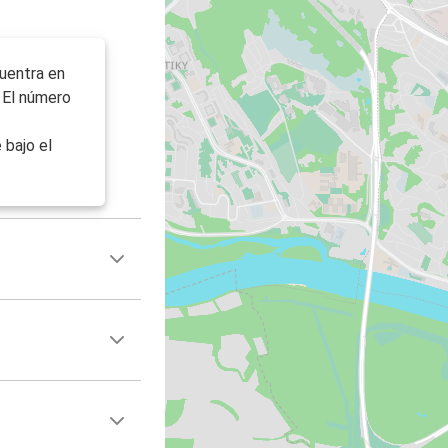
cuentra en
. El número
 bajo el