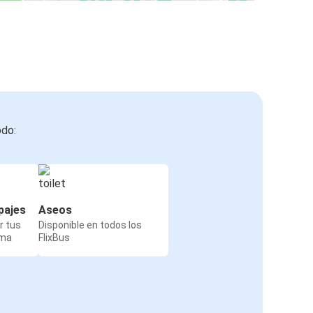
odo:
pajes
Aseos
r tus
Disponible en todos los
rma
FlixBus