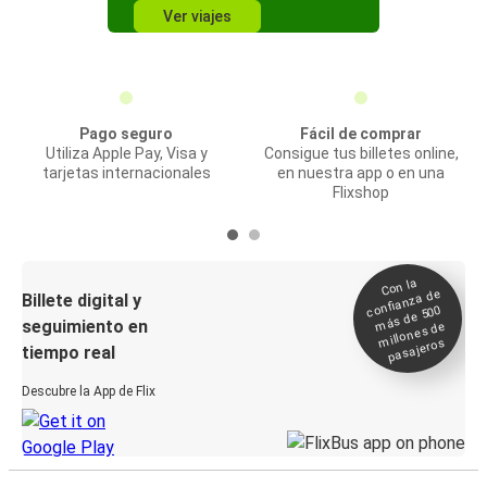
Ver viajes
Pago seguro
Fácil de comprar
Utiliza Apple Pay, Visa y
Consigue tus billetes online,
tarjetas internacionales
en nuestra app o en una
Flixshop
Con la
confianza de
Billete digital y
más de 500
seguimiento en
millones de
pasajeros
tiempo real
Descubre la App de Flix