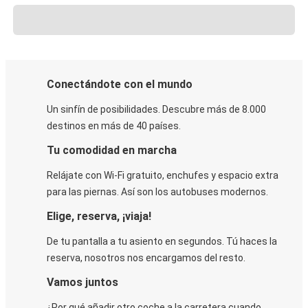
Conectándote con el mundo
Un sinfín de posibilidades. Descubre más de 8.000
destinos en más de 40 países.
Tu comodidad en marcha
Relájate con Wi-Fi gratuito, enchufes y espacio extra
para las piernas. Así son los autobuses modernos.
Elige, reserva, ¡viaja!
De tu pantalla a tu asiento en segundos. Tú haces la
reserva, nosotros nos encargamos del resto.
Vamos juntos
¿Por qué añadir otro coche a la carretera cuando