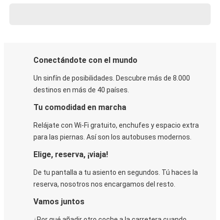
Conectándote con el mundo
Un sinfín de posibilidades. Descubre más de 8.000
destinos en más de 40 países.
Tu comodidad en marcha
Relájate con Wi-Fi gratuito, enchufes y espacio extra
para las piernas. Así son los autobuses modernos.
Elige, reserva, ¡viaja!
De tu pantalla a tu asiento en segundos. Tú haces la
reserva, nosotros nos encargamos del resto.
Vamos juntos
¿Por qué añadir otro coche a la carretera cuando