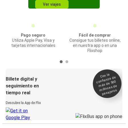
Ver viajes
Pago seguro
Fácil de comprar
Utiliza Apple Pay, Visa y
Consigue tus billetes online,
tarjetas internacionales
en nuestra app o en una
Flixshop
Con la
confianza de
Billete digital y
más de 500
seguimiento en
millones de
pasajeros
tiempo real
Descubre la App de Flix