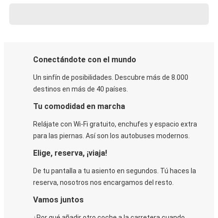
Conectándote con el mundo
Un sinfín de posibilidades. Descubre más de 8.000
destinos en más de 40 países.
Tu comodidad en marcha
Relájate con Wi-Fi gratuito, enchufes y espacio extra
para las piernas. Así son los autobuses modernos.
Elige, reserva, ¡viaja!
De tu pantalla a tu asiento en segundos. Tú haces la
reserva, nosotros nos encargamos del resto.
Vamos juntos
¿Por qué añadir otro coche a la carretera cuando