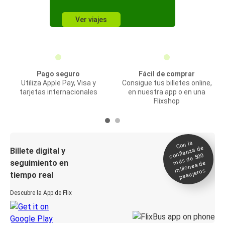
Ver viajes
Pago seguro
Fácil de comprar
Utiliza Apple Pay, Visa y
Consigue tus billetes online,
tarjetas internacionales
en nuestra app o en una
Flixshop
Con la
confianza de
Billete digital y
más de 500
seguimiento en
millones de
pasajeros
tiempo real
Descubre la App de Flix