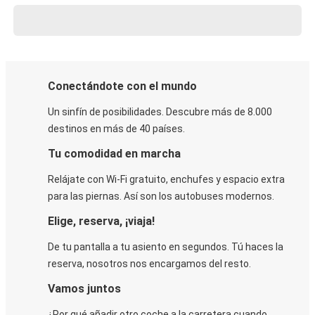
Conectándote con el mundo
Un sinfín de posibilidades. Descubre más de 8.000
destinos en más de 40 países.
Tu comodidad en marcha
Relájate con Wi-Fi gratuito, enchufes y espacio extra
para las piernas. Así son los autobuses modernos.
Elige, reserva, ¡viaja!
De tu pantalla a tu asiento en segundos. Tú haces la
reserva, nosotros nos encargamos del resto.
Vamos juntos
¿Por qué añadir otro coche a la carretera cuando