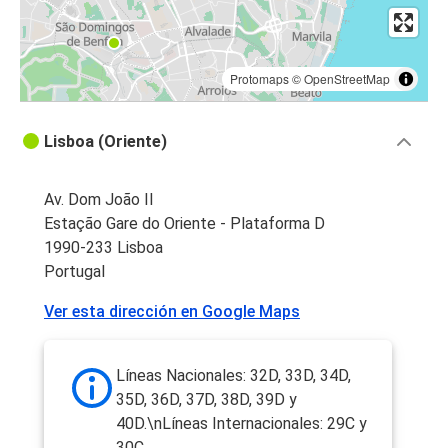
Protomaps
©
OpenStreetMap
Lisboa (Oriente)
Av. Dom João II
Estação Gare do Oriente - Plataforma D
1990-233 Lisboa
Portugal
Ver esta dirección en Google Maps
Líneas Nacionales: 32D, 33D, 34D,
35D, 36D, 37D, 38D, 39D y
40D.\nLíneas Internacionales: 29C y
30C