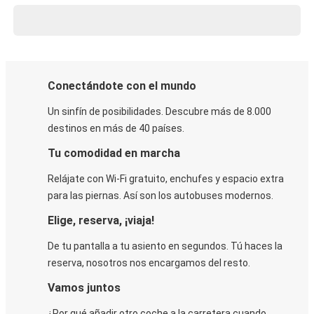
Conectándote con el mundo
Un sinfín de posibilidades. Descubre más de 8.000
destinos en más de 40 países.
Tu comodidad en marcha
Relájate con Wi-Fi gratuito, enchufes y espacio extra
para las piernas. Así son los autobuses modernos.
Elige, reserva, ¡viaja!
De tu pantalla a tu asiento en segundos. Tú haces la
reserva, nosotros nos encargamos del resto.
Vamos juntos
¿Por qué añadir otro coche a la carretera cuando