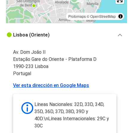
Protomaps
©
OpenStreetMap
Lisboa (Oriente)
Av. Dom João II
Estação Gare do Oriente - Plataforma D
1990-233 Lisboa
Portugal
Ver esta dirección en Google Maps
Líneas Nacionales: 32D, 33D, 34D,
35D, 36D, 37D, 38D, 39D y
40D.\nLíneas Internacionales: 29C y
30C