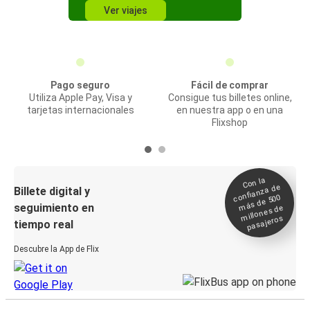
Ver viajes
Pago seguro
Fácil de comprar
Utiliza Apple Pay, Visa y
Consigue tus billetes online,
tarjetas internacionales
en nuestra app o en una
Flixshop
Con la
confianza de
Billete digital y
más de 500
seguimiento en
millones de
pasajeros
tiempo real
Descubre la App de Flix