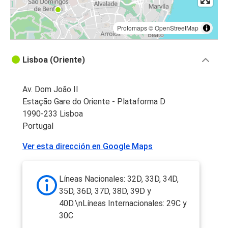
Protomaps
©
OpenStreetMap
Lisboa (Oriente)
Av. Dom João II
Estação Gare do Oriente - Plataforma D
1990-233 Lisboa
Portugal
Ver esta dirección en Google Maps
Líneas Nacionales: 32D, 33D, 34D,
35D, 36D, 37D, 38D, 39D y
40D.\nLíneas Internacionales: 29C y
30C