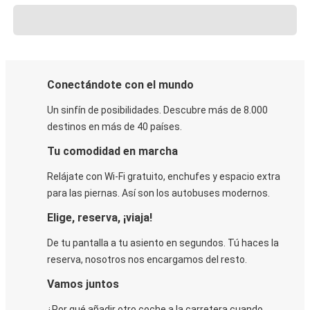
Conectándote con el mundo
Un sinfín de posibilidades. Descubre más de 8.000
destinos en más de 40 países.
Tu comodidad en marcha
Relájate con Wi-Fi gratuito, enchufes y espacio extra
para las piernas. Así son los autobuses modernos.
Elige, reserva, ¡viaja!
De tu pantalla a tu asiento en segundos. Tú haces la
reserva, nosotros nos encargamos del resto.
Vamos juntos
¿Por qué añadir otro coche a la carretera cuando