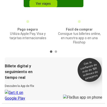
Ver viajes
Pago seguro
Fácil de comprar
Utiliza Apple Pay, Visa y
Consigue tus billetes online,
tarjetas internacionales
en nuestra app o en una
Flixshop
Con la
confianza de
Billete digital y
más de 500
seguimiento en
millones de
pasajeros
tiempo real
Descubre la App de Flix