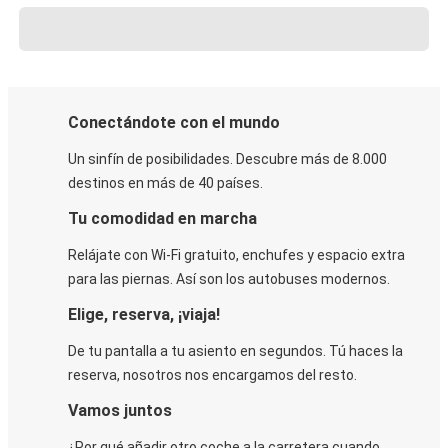
Conectándote con el mundo
Un sinfín de posibilidades. Descubre más de 8.000
destinos en más de 40 países.
Tu comodidad en marcha
Relájate con Wi-Fi gratuito, enchufes y espacio extra
para las piernas. Así son los autobuses modernos.
Elige, reserva, ¡viaja!
De tu pantalla a tu asiento en segundos. Tú haces la
reserva, nosotros nos encargamos del resto.
Vamos juntos
¿Por qué añadir otro coche a la carretera cuando