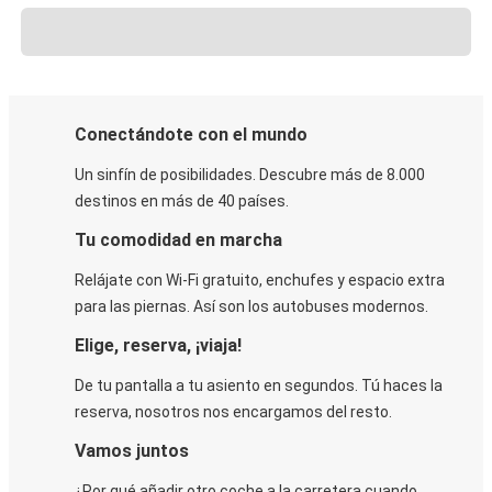
Conectándote con el mundo
Un sinfín de posibilidades. Descubre más de 8.000
destinos en más de 40 países.
Tu comodidad en marcha
Relájate con Wi-Fi gratuito, enchufes y espacio extra
para las piernas. Así son los autobuses modernos.
Elige, reserva, ¡viaja!
De tu pantalla a tu asiento en segundos. Tú haces la
reserva, nosotros nos encargamos del resto.
Vamos juntos
¿Por qué añadir otro coche a la carretera cuando