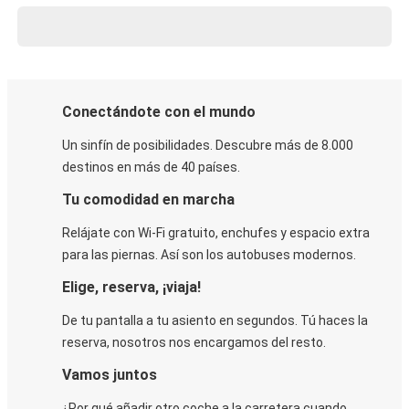
Conectándote con el mundo
Un sinfín de posibilidades. Descubre más de 8.000
destinos en más de 40 países.
Tu comodidad en marcha
Relájate con Wi-Fi gratuito, enchufes y espacio extra
para las piernas. Así son los autobuses modernos.
Elige, reserva, ¡viaja!
De tu pantalla a tu asiento en segundos. Tú haces la
reserva, nosotros nos encargamos del resto.
Vamos juntos
¿Por qué añadir otro coche a la carretera cuando