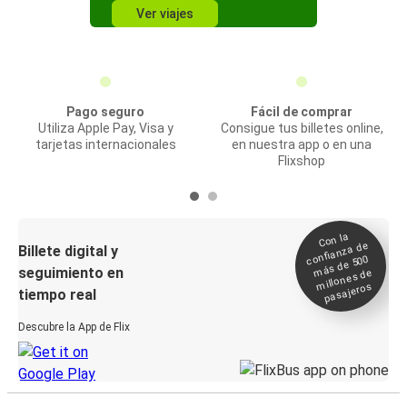
Ver viajes
Pago seguro
Fácil de comprar
Utiliza Apple Pay, Visa y
Consigue tus billetes online,
tarjetas internacionales
en nuestra app o en una
Flixshop
Con la
confianza de
Billete digital y
más de 500
seguimiento en
millones de
pasajeros
tiempo real
Descubre la App de Flix