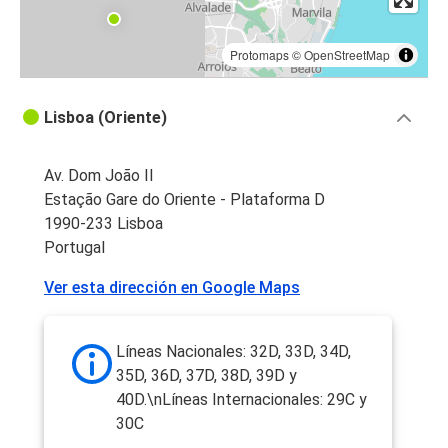
Protomaps
©
OpenStreetMap
Lisboa (Oriente)
Av. Dom João II
Estação Gare do Oriente - Plataforma D
1990-233 Lisboa
Portugal
Ver esta dirección en Google Maps
Líneas Nacionales: 32D, 33D, 34D,
35D, 36D, 37D, 38D, 39D y
40D.\nLíneas Internacionales: 29C y
30C