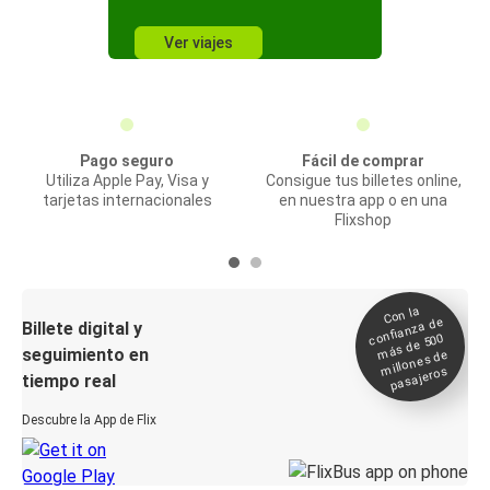
Ver viajes
Pago seguro
Fácil de comprar
Utiliza Apple Pay, Visa y
Consigue tus billetes online,
tarjetas internacionales
en nuestra app o en una
Flixshop
Con la
confianza de
Billete digital y
más de 500
seguimiento en
millones de
pasajeros
tiempo real
Descubre la App de Flix