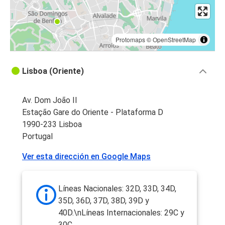
Protomaps
©
OpenStreetMap
Lisboa (Oriente)
Av. Dom João II
Estação Gare do Oriente - Plataforma D
1990-233 Lisboa
Portugal
Ver esta dirección en Google Maps
Líneas Nacionales: 32D, 33D, 34D,
35D, 36D, 37D, 38D, 39D y
40D.\nLíneas Internacionales: 29C y
30C