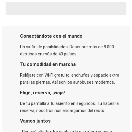
Conectándote con el mundo
Un sinfín de posibilidades. Descubre más de 8.000
destinos en más de 40 países.
Tu comodidad en marcha
Relájate con Wi-Fi gratuito, enchufes y espacio extra
para las piernas. Así son los autobuses modernos.
Elige, reserva, ¡viaja!
De tu pantalla a tu asiento en segundos. Tú haces la
reserva, nosotros nos encargamos del resto.
Vamos juntos
¿Por qué añadir otro coche a la carretera cuando