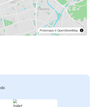
Protomaps
©
OpenStreetMap
odo: