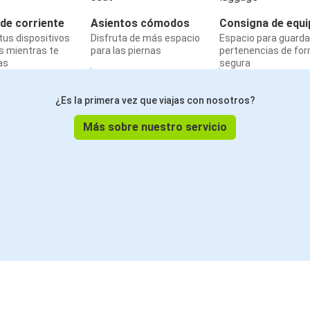
de corriente
Asientos cómodos
Consigna de equi
us dispositivos
Disfruta de más espacio
Espacio para guarda
s mientras te
para las piernas
pertenencias de fo
as
segura
¿Es la primera vez que viajas con nosotros?
Más sobre nuestro servicio