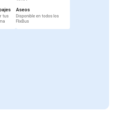
pajes
Aseos
r tus
Disponible en todos los
rma
FlixBus