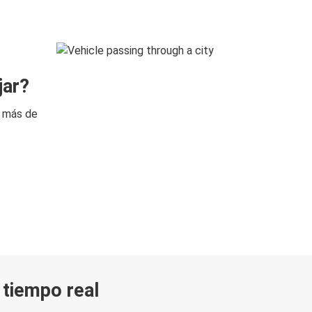
jar?
n más de
n tiempo real