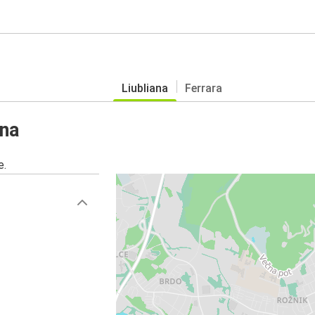
Liubliana
Ferrara
ana
e.