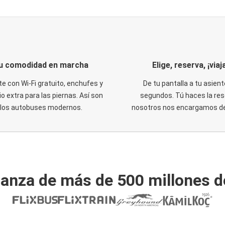
u comodidad en marcha
Elige, reserva, ¡viaja
te con Wi-Fi gratuito, enchufes y
De tu pantalla a tu asient
o extra para las piernas. Así son
segundos. Tú haces la res
los autobuses modernos.
nosotros nos encargamos del
ianza de más de 500 millones d