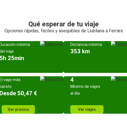
Qué esperar de tu viaje
Opciones rápidas, fáciles y asequibles de Liubliana a Ferrara
Duración mínima
Distancia mínima
353 km
del viaje
5h 25min
4
El viaje más
barato
Mínimo de viajes
Desde 50,47 €
al día
Ver precios
Ver viajes