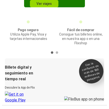
Ver viajes
Pago seguro
Fácil de comprar
Utiliza Apple Pay, Visa y
Consigue tus billetes online,
tarjetas internacionales
en nuestra app o en una
Flixshop
Con la
confianza de
Billete digital y
más de 500
seguimiento en
millones de
pasajeros
tiempo real
Descubre la App de Flix