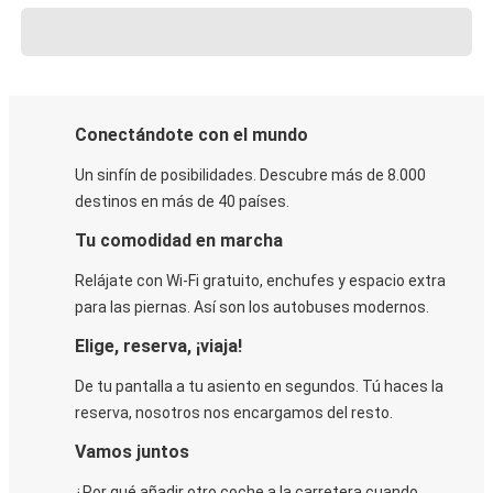
Conectándote con el mundo
Un sinfín de posibilidades. Descubre más de 8.000
destinos en más de 40 países.
Tu comodidad en marcha
Relájate con Wi-Fi gratuito, enchufes y espacio extra
para las piernas. Así son los autobuses modernos.
Elige, reserva, ¡viaja!
De tu pantalla a tu asiento en segundos. Tú haces la
reserva, nosotros nos encargamos del resto.
Vamos juntos
¿Por qué añadir otro coche a la carretera cuando