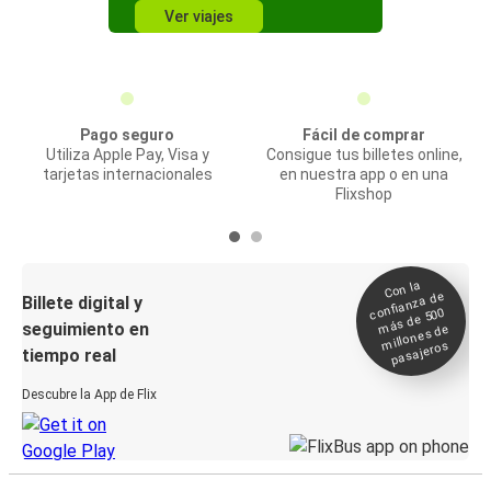
Ver viajes
Pago seguro
Fácil de comprar
Utiliza Apple Pay, Visa y
Consigue tus billetes online,
tarjetas internacionales
en nuestra app o en una
Flixshop
Con la
confianza de
Billete digital y
más de 500
seguimiento en
millones de
pasajeros
tiempo real
Descubre la App de Flix