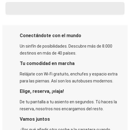
Conectándote con el mundo
Un sinfín de posibilidades. Descubre más de 8.000
destinos en más de 40 países.
Tu comodidad en marcha
Relájate con Wi-Fi gratuito, enchufes y espacio extra
para las piernas. Así son los autobuses modernos.
Elige, reserva, ¡viaja!
De tu pantalla a tu asiento en segundos. Tú haces la
reserva, nosotros nos encargamos del resto.
Vamos juntos
¿Por qué añadir otro coche a la carretera cuando