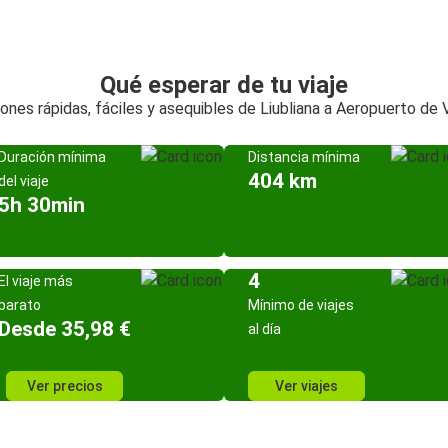
Qué esperar de tu viaje
ones rápidas, fáciles y asequibles de Liubliana a Aeropuerto de 
Duración mínima
Distancia mínima
404 km
del viaje
5h 30min
4
El viaje más
barato
Mínimo de viajes
Desde 35,98 €
al día
Ver precios
Ver viajes