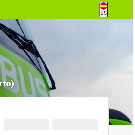
ES
rto)