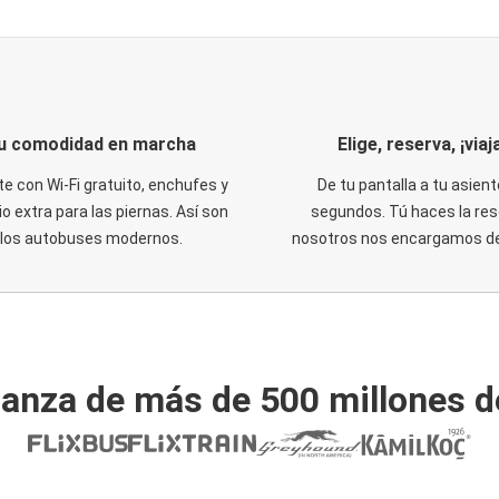
u comodidad en marcha
Elige, reserva, ¡viaja
te con Wi-Fi gratuito, enchufes y
De tu pantalla a tu asient
o extra para las piernas. Así son
segundos. Tú haces la res
los autobuses modernos.
nosotros nos encargamos del
ianza de más de 500 millones d