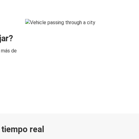
jar?
n más de
n tiempo real