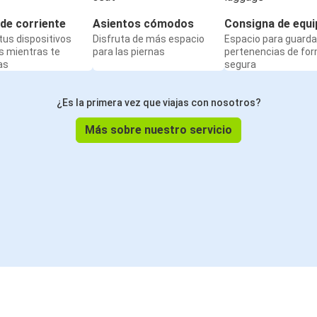
de corriente
Asientos cómodos
Consigna de equi
us dispositivos
Disfruta de más espacio
Espacio para guarda
s mientras te
para las piernas
pertenencias de fo
as
segura
¿Es la primera vez que viajas con nosotros?
Más sobre nuestro servicio