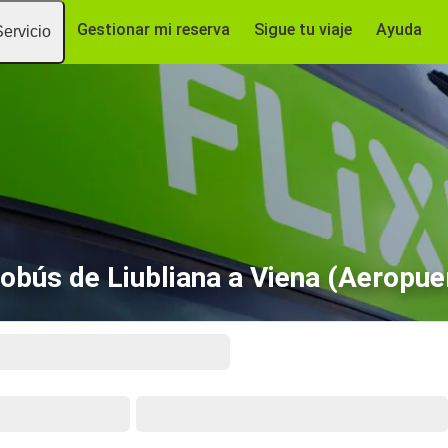
Gestionar mi reserva
Sigue tu viaje
Ayuda
Servicio
obús de Liubliana a Viena (Aeropue