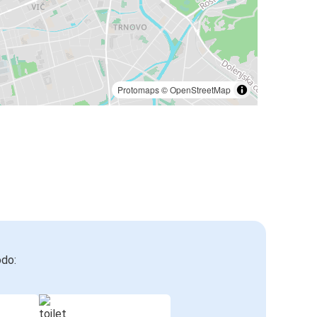
Protomaps
©
OpenStreetMap
odo: