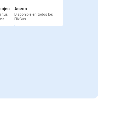
pajes
Aseos
r tus
Disponible en todos los
rma
FlixBus