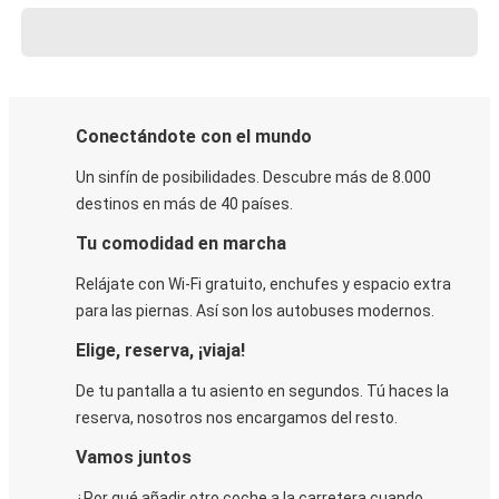
Conectándote con el mundo
Un sinfín de posibilidades. Descubre más de 8.000
destinos en más de 40 países.
Tu comodidad en marcha
Relájate con Wi-Fi gratuito, enchufes y espacio extra
para las piernas. Así son los autobuses modernos.
Elige, reserva, ¡viaja!
De tu pantalla a tu asiento en segundos. Tú haces la
reserva, nosotros nos encargamos del resto.
Vamos juntos
¿Por qué añadir otro coche a la carretera cuando