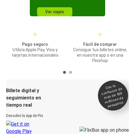
Ver viajes
Pago seguro
Fácil de comprar
Utiliza Apple Pay, Visa y
Consigue tus billetes online,
tarjetas internacionales
en nuestra app o en una
Flixshop
Con la
confianza de
Billete digital y
más de 500
seguimiento en
millones de
pasajeros
tiempo real
Descubre la App de Flix