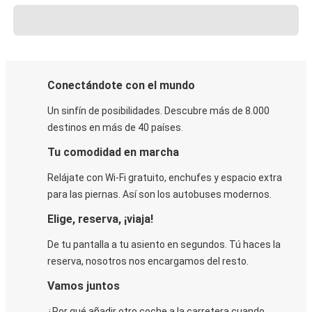
Conectándote con el mundo
Un sinfín de posibilidades. Descubre más de 8.000
destinos en más de 40 países.
Tu comodidad en marcha
Relájate con Wi-Fi gratuito, enchufes y espacio extra
para las piernas. Así son los autobuses modernos.
Elige, reserva, ¡viaja!
De tu pantalla a tu asiento en segundos. Tú haces la
reserva, nosotros nos encargamos del resto.
Vamos juntos
¿Por qué añadir otro coche a la carretera cuando