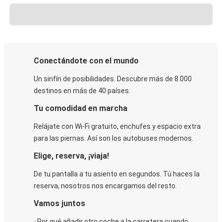
Conectándote con el mundo
Un sinfín de posibilidades. Descubre más de 8.000
destinos en más de 40 países.
Tu comodidad en marcha
Relájate con Wi-Fi gratuito, enchufes y espacio extra
para las piernas. Así son los autobuses modernos.
Elige, reserva, ¡viaja!
De tu pantalla a tu asiento en segundos. Tú haces la
reserva, nosotros nos encargamos del resto.
Vamos juntos
¿Por qué añadir otro coche a la carretera cuando