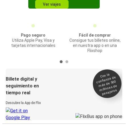
Ver viajes
Pago seguro
Fácil de comprar
Utiliza Apple Pay, Visa y
Consigue tus billetes online,
tarjetas internacionales
en nuestra app o en una
Flixshop
Con la
confianza de
Billete digital y
más de 500
seguimiento en
millones de
pasajeros
tiempo real
Descubre la App de Flix