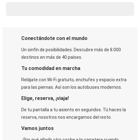
Conectándote con el mundo
Un sinfín de posibilidades. Descubre más de 8.000
destinos en más de 40 países.
Tu comodidad en marcha
Relájate con Wi-Fi gratuito, enchufes y espacio extra
para las piernas. Así son los autobuses modernos.
Elige, reserva, ¡viaja!
De tu pantalla a tu asiento en segundos. Tú haces la
reserva, nosotros nos encargamos del resto.
Vamos juntos
¿Por qué añadir otro coche a la carretera cuando