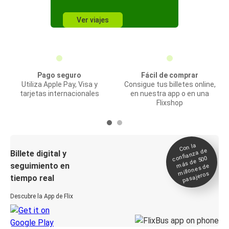
Ver viajes
Pago seguro
Fácil de comprar
Utiliza Apple Pay, Visa y
Consigue tus billetes online,
tarjetas internacionales
en nuestra app o en una
Flixshop
Con la
confianza de
Billete digital y
más de 500
seguimiento en
millones de
pasajeros
tiempo real
Descubre la App de Flix