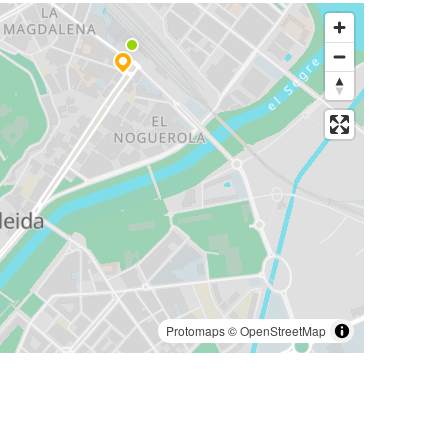
Protomaps
©
OpenStreetMap