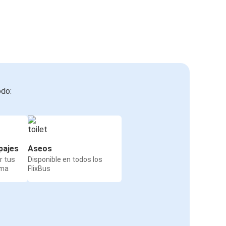
odo:
pajes
Aseos
r tus
Disponible en todos los
rma
FlixBus