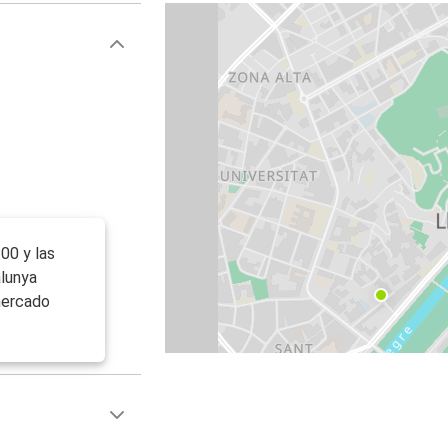
00 y las
alunya
rmercado