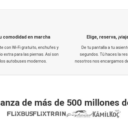
u comodidad en marcha
Elige, reserva, ¡viaja
te con Wi-Fi gratuito, enchufes y
De tu pantalla a tu asient
o extra para las piernas. Así son
segundos. Tú haces la res
los autobuses modernos.
nosotros nos encargamos del
ianza de más de 500 millones d