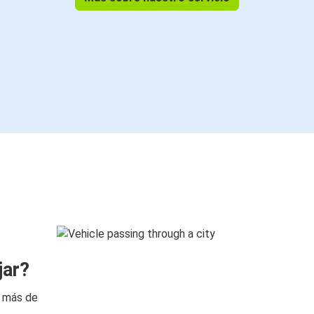
jar?
n más de