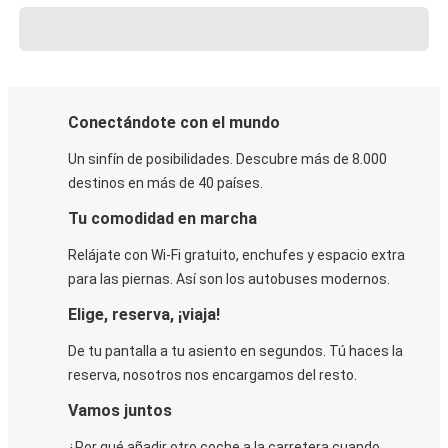
Conectándote con el mundo
Un sinfín de posibilidades. Descubre más de 8.000
destinos en más de 40 países.
Tu comodidad en marcha
Relájate con Wi-Fi gratuito, enchufes y espacio extra
para las piernas. Así son los autobuses modernos.
Elige, reserva, ¡viaja!
De tu pantalla a tu asiento en segundos. Tú haces la
reserva, nosotros nos encargamos del resto.
Vamos juntos
¿Por qué añadir otro coche a la carretera cuando