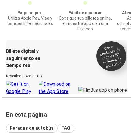
Pago seguro
Fácil de comprar
Atenc
Utiliza Apple Pay, Visa y
Consigue tus billetes online,
Asi
tarjetas internacionales
en nuestra app o en una
complic
Flixshop
reserv
Con la
confianza de
Billete digital y
más de 500
seguimiento en
millones de
pasajeros
tiempo real
Descubre la App de Flix
En esta página
Paradas de autobús
FAQ