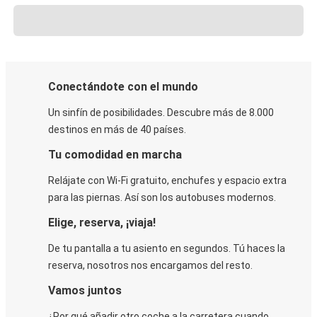
Conectándote con el mundo
Un sinfín de posibilidades. Descubre más de 8.000
destinos en más de 40 países.
Tu comodidad en marcha
Relájate con Wi-Fi gratuito, enchufes y espacio extra
para las piernas. Así son los autobuses modernos.
Elige, reserva, ¡viaja!
De tu pantalla a tu asiento en segundos. Tú haces la
reserva, nosotros nos encargamos del resto.
Vamos juntos
¿Por qué añadir otro coche a la carretera cuando