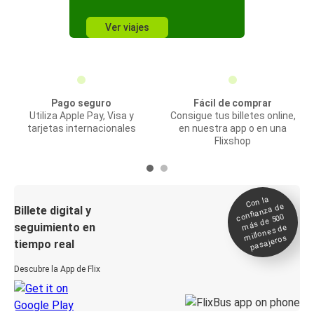
Ver viajes
Pago seguro
Fácil de comprar
Utiliza Apple Pay, Visa y
Consigue tus billetes online,
tarjetas internacionales
en nuestra app o en una
Flixshop
Con la
confianza de
Billete digital y
más de 500
seguimiento en
millones de
pasajeros
tiempo real
Descubre la App de Flix