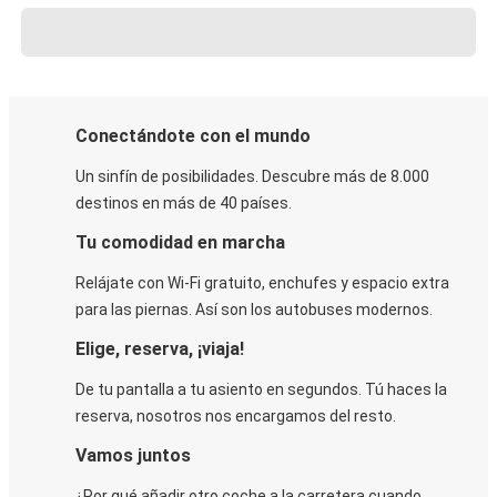
Conectándote con el mundo
Un sinfín de posibilidades. Descubre más de 8.000
destinos en más de 40 países.
Tu comodidad en marcha
Relájate con Wi-Fi gratuito, enchufes y espacio extra
para las piernas. Así son los autobuses modernos.
Elige, reserva, ¡viaja!
De tu pantalla a tu asiento en segundos. Tú haces la
reserva, nosotros nos encargamos del resto.
Vamos juntos
¿Por qué añadir otro coche a la carretera cuando