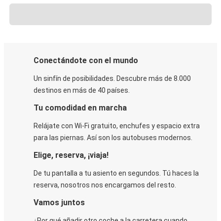
Conectándote con el mundo
Un sinfín de posibilidades. Descubre más de 8.000
destinos en más de 40 países.
Tu comodidad en marcha
Relájate con Wi-Fi gratuito, enchufes y espacio extra
para las piernas. Así son los autobuses modernos.
Elige, reserva, ¡viaja!
De tu pantalla a tu asiento en segundos. Tú haces la
reserva, nosotros nos encargamos del resto.
Vamos juntos
¿Por qué añadir otro coche a la carretera cuando