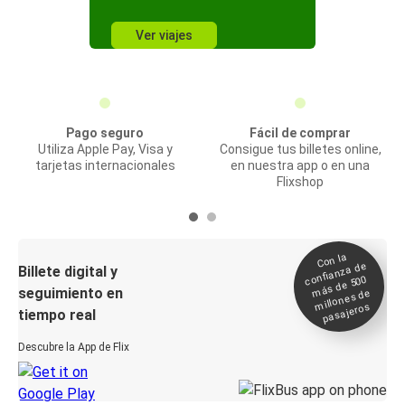
Ver viajes
Pago seguro
Fácil de comprar
Utiliza Apple Pay, Visa y
Consigue tus billetes online,
tarjetas internacionales
en nuestra app o en una
Flixshop
Con la
confianza de
Billete digital y
más de 500
seguimiento en
millones de
pasajeros
tiempo real
Descubre la App de Flix