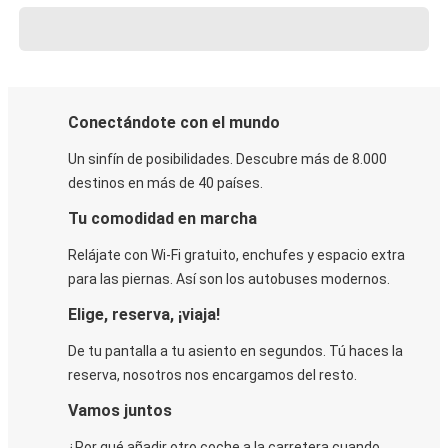
Conectándote con el mundo
Un sinfín de posibilidades. Descubre más de 8.000
destinos en más de 40 países.
Tu comodidad en marcha
Relájate con Wi-Fi gratuito, enchufes y espacio extra
para las piernas. Así son los autobuses modernos.
Elige, reserva, ¡viaja!
De tu pantalla a tu asiento en segundos. Tú haces la
reserva, nosotros nos encargamos del resto.
Vamos juntos
¿Por qué añadir otro coche a la carretera cuando