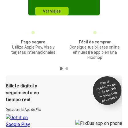
Ver viajes
Pago seguro
Fácil de comprar
Utiliza Apple Pay, Visa y
Consigue tus billetes online,
tarjetas internacionales
en nuestra app o en una
Flixshop
Con la
confianza de
Billete digital y
más de 500
seguimiento en
millones de
pasajeros
tiempo real
Descubre la App de Flix