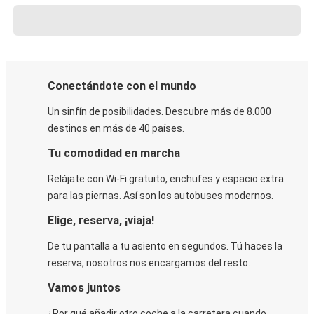
Conectándote con el mundo
Un sinfín de posibilidades. Descubre más de 8.000
destinos en más de 40 países.
Tu comodidad en marcha
Relájate con Wi-Fi gratuito, enchufes y espacio extra
para las piernas. Así son los autobuses modernos.
Elige, reserva, ¡viaja!
De tu pantalla a tu asiento en segundos. Tú haces la
reserva, nosotros nos encargamos del resto.
Vamos juntos
¿Por qué añadir otro coche a la carretera cuando