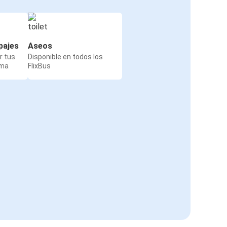
pajes
Aseos
r tus
Disponible en todos los
rma
FlixBus