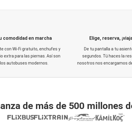
u comodidad en marcha
Elige, reserva, ¡viaja
te con Wi-Fi gratuito, enchufes y
De tu pantalla a tu asient
o extra para las piernas. Así son
segundos. Tú haces la res
los autobuses modernos.
nosotros nos encargamos del
ianza de más de 500 millones d