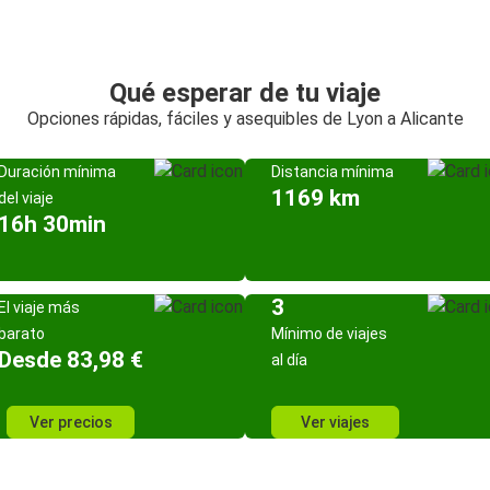
Qué esperar de tu viaje
Opciones rápidas, fáciles y asequibles de Lyon a Alicante
Duración mínima
Distancia mínima
1169 km
del viaje
16h 30min
3
El viaje más
barato
Mínimo de viajes
Desde 83,98 €
al día
Ver precios
Ver viajes