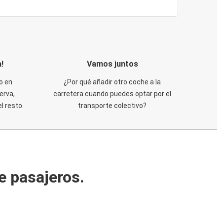
!
Vamos juntos
o en
¿Por qué añadir otro coche a la
erva,
carretera cuando puedes optar por el
 resto.
transporte colectivo?
e pasajeros.