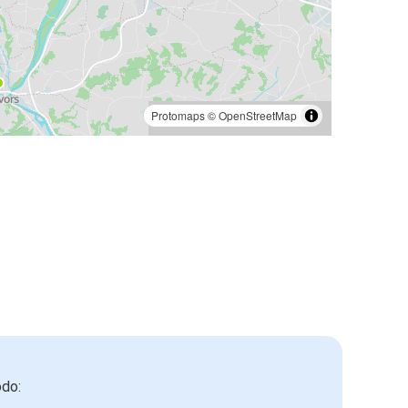
Protomaps
©
OpenStreetMap
odo: