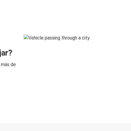
jar?
n más de