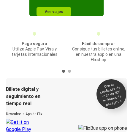
Ver viajes
Pago seguro
Fácil de comprar
Utiliza Apple Pay, Visa y
Consigue tus billetes online,
tarjetas internacionales
en nuestra app o en una
Flixshop
Con la
confianza de
Billete digital y
más de 500
seguimiento en
millones de
pasajeros
tiempo real
Descubre la App de Flix