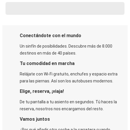
Conectándote con el mundo
Un sinfín de posibilidades. Descubre más de 8.000
destinos en más de 40 países.
Tu comodidad en marcha
Relájate con Wi-Fi gratuito, enchufes y espacio extra
para las piernas. Así son los autobuses modernos.
Elige, reserva, ¡viaja!
De tu pantalla a tu asiento en segundos. Tú haces la
reserva, nosotros nos encargamos del resto.
Vamos juntos
¿Por qué añadir otro coche a la carretera cuando