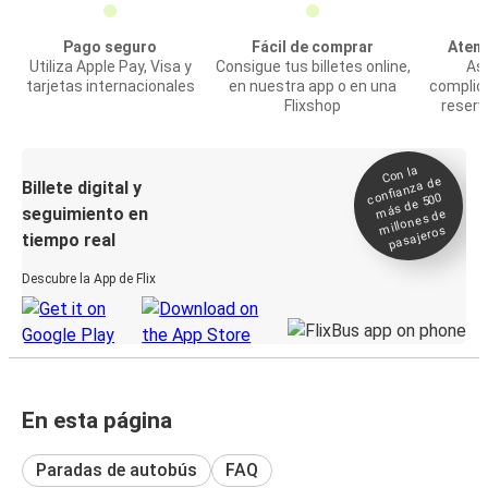
Pago seguro
Fácil de comprar
Atenc
Utiliza Apple Pay, Visa y
Consigue tus billetes online,
Asi
tarjetas internacionales
en nuestra app o en una
complic
Flixshop
reserv
Con la
confianza de
Billete digital y
más de 500
seguimiento en
millones de
pasajeros
tiempo real
Descubre la App de Flix
En esta página
Paradas de autobús
FAQ