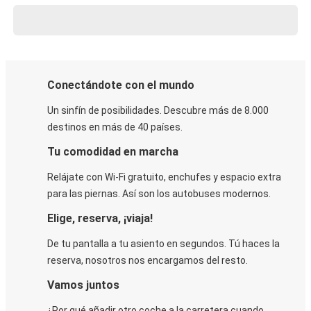
Conectándote con el mundo
Un sinfín de posibilidades. Descubre más de 8.000
destinos en más de 40 países.
Tu comodidad en marcha
Relájate con Wi-Fi gratuito, enchufes y espacio extra
para las piernas. Así son los autobuses modernos.
Elige, reserva, ¡viaja!
De tu pantalla a tu asiento en segundos. Tú haces la
reserva, nosotros nos encargamos del resto.
Vamos juntos
¿Por qué añadir otro coche a la carretera cuando