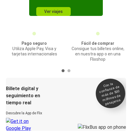
Ver viajes
Pago seguro
Fácil de comprar
Utiliza Apple Pay, Visa y
Consigue tus billetes online,
tarjetas internacionales
en nuestra app o en una
Flixshop
Con la
confianza de
Billete digital y
más de 500
seguimiento en
millones de
pasajeros
tiempo real
Descubre la App de Flix