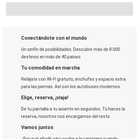
Conectándote con el mundo
Un sinfín de posibilidades. Descubre más de 8.000
destinos en más de 40 países.
Tu comodidad en marcha
Relájate con Wi-Fi gratuito, enchufes y espacio extra
para las piernas. Así son los autobuses modernos.
Elige, reserva, ¡viaja!
De tu pantalla a tu asiento en segundos. Tú haces la
reserva, nosotros nos encargamos del resto.
Vamos juntos
¿Por qué añadir otro coche a la carretera cuando